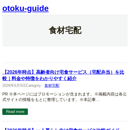
内
otoku-guide
容
を
ス
キ
食材宅配
ッ
プ
【2026年時点】高齢者向け宅食サービス（宅配弁当）を比
較｜料金や特徴をわかりやすく紹介
2026年6月5日
Category :
食材宅配
PR ※本ページにはプロモーションが含まれます。※掲載内容は各公
式サイトの情報をもとに整理しています。※本記事…
Read more