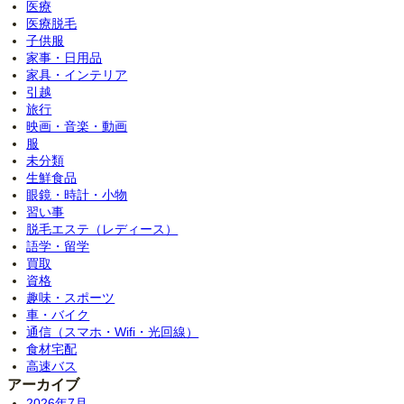
医療
医療脱毛
子供服
家事・日用品
家具・インテリア
引越
旅行
映画・音楽・動画
服
未分類
生鮮食品
眼鏡・時計・小物
習い事
脱毛エステ（レディース）
語学・留学
買取
資格
趣味・スポーツ
車・バイク
通信（スマホ・Wifi・光回線）
食材宅配
高速バス
アーカイブ
2026年7月