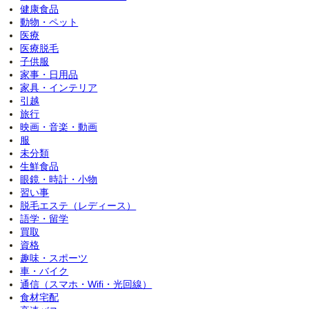
健康食品
動物・ペット
医療
医療脱毛
子供服
家事・日用品
家具・インテリア
引越
旅行
映画・音楽・動画
服
未分類
生鮮食品
眼鏡・時計・小物
習い事
脱毛エステ（レディース）
語学・留学
買取
資格
趣味・スポーツ
車・バイク
通信（スマホ・Wifi・光回線）
食材宅配