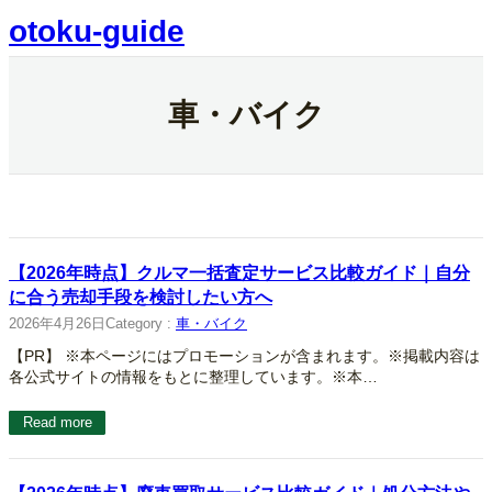
内
otoku-guide
容
を
ス
キ
車・バイク
ッ
プ
【2026年時点】クルマ一括査定サービス比較ガイド｜自分
に合う売却手段を検討したい方へ
2026年4月26日
Category :
車・バイク
【PR】 ※本ページにはプロモーションが含まれます。※掲載内容は
各公式サイトの情報をもとに整理しています。※本…
Read more