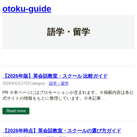
内
otoku-guide
容
を
ス
キ
語学・留学
ッ
プ
【2026年版】英会話教室・スクール 比較ガイド
2026年6月27日
Category :
語学・留学
PR ※本ページにはプロモーションが含まれます。※掲載内容は各公
式サイトの情報をもとに整理しています。※本記事…
Read more
【2026年時点】英会話教室・スクールの選び方ガイド