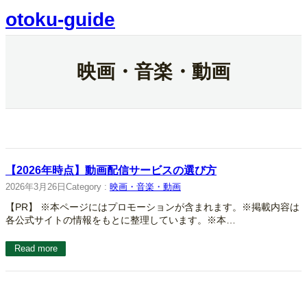
内
otoku-guide
容
を
ス
キ
映画・音楽・動画
ッ
プ
【2026年時点】動画配信サービスの選び方
2026年3月26日
Category :
映画・音楽・動画
【PR】 ※本ページにはプロモーションが含まれます。※掲載内容は
各公式サイトの情報をもとに整理しています。※本…
Read more