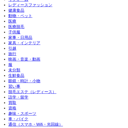
レディースファッション
健康食品
動物・ペット
医療
医療脱毛
子供服
家事・日用品
家具・インテリア
引越
旅行
映画・音楽・動画
服
未分類
生鮮食品
眼鏡・時計・小物
習い事
脱毛エステ（レディース）
語学・留学
買取
資格
趣味・スポーツ
車・バイク
通信（スマホ・Wifi・光回線）