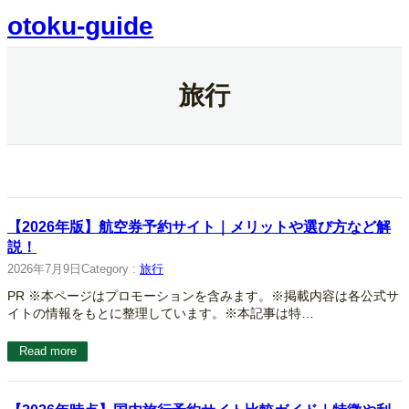
内
otoku-guide
容
を
ス
キ
旅行
ッ
プ
【2026年版】航空券予約サイト｜メリットや選び方など解
説！
2026年7月9日
Category :
旅行
PR ※本ページはプロモーションを含みます。※掲載内容は各公式サ
イトの情報をもとに整理しています。※本記事は特…
Read more