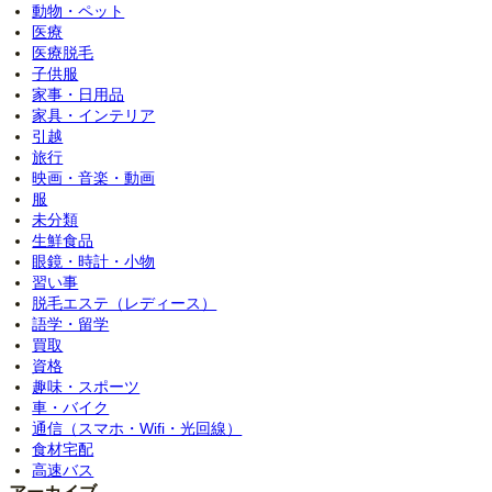
動物・ペット
医療
医療脱毛
子供服
家事・日用品
家具・インテリア
引越
旅行
映画・音楽・動画
服
未分類
生鮮食品
眼鏡・時計・小物
習い事
脱毛エステ（レディース）
語学・留学
買取
資格
趣味・スポーツ
車・バイク
通信（スマホ・Wifi・光回線）
食材宅配
高速バス